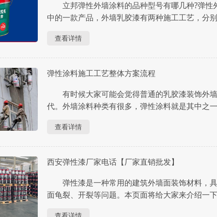
立邦弹性外墙涂料的品种型号有哪几种?弹性外
中的一款产品，外墙乳胶漆有两种施工工艺，分
料和平涂的材料是不一样的。今天，我们来为大
查看详情
有哪些类型。 立邦弹性外墙涂料的品种型号.....
弹性涂料施工工艺整体方案流程
有时候大家可能会觉得普通的乳胶漆装饰外墙
代。外墙涂料种类有很多，弹性涂料就是其中之
涂料，相比外墙乳胶漆平涂，表面凹凸有致的立
查看详情
面就带大家来认识一下弹性涂料施工工艺整体方案....
西安弹性漆厂家电话【厂家直销批发】
弹性漆是一种常用的建筑外墙面装饰材料，具
面龟裂、开裂等问题。本页面将给大家来介绍一
话、厂家直销批发地址等内容。 一、西安弹性漆厂
查看详情