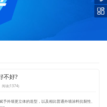
好不好?
1374
 阅读(
)
赋予外墙更立体的造型，以及相比普通外墙涂料抗裂性、