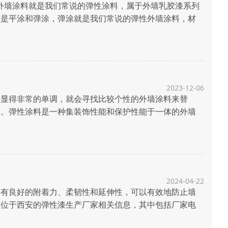
墙涂料就是我们常说的弹性涂料，属于外墙乳胶漆系列
别是平涂和弹涂，弹涂就是我们常说的弹性外墙涂料，材
家着重介绍一下立邦弹性外墙涂料的品种和型号，看看都
.
2023-12-06
显得非常的单调，就会寻找比较个性的外墙涂料来替
一。弹性涂料是一种集装饰性能和保护性能于一体的外墙
体质感、视觉感更强。 那么，弹性涂料是怎么做的?下
..
2024-04-22
有良好的附着力、柔韧性和延伸性，可以有效地防止墙
下位于西安的弹性漆生产厂家相关信息，其中包括厂家电
家电话：029-86513516; 想要在西安购买高质量