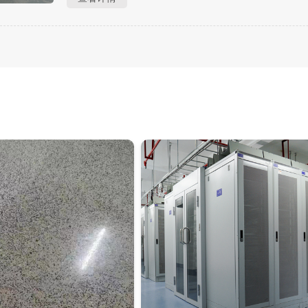
的弹性漆，可以联系通合实业集团......