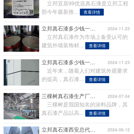
立邦宜居99优选真石漆是立邦工程
部今年最新推...
查看详情
立邦真石漆多少钱一公斤?【官方报价】
2024-11-23
立邦真石漆作为市场上备受认可的
建筑外墙装饰材...
查看详情
立邦真石漆多少钱一平方算下来?
2024-11-23
近年来，随着人们对建筑外观要求
的提高，真石漆...
查看详情
三棵树真石漆生产厂在哪?_三棵树真石漆厂家地址!
2024-07-04
三棵树是我国知名的涂料品牌，其
真石漆产品以高...
查看详情
立邦真石漆西安总代理地址电话！
2024-06-12