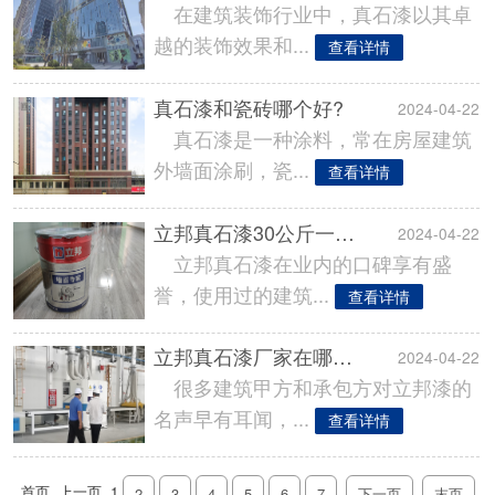
在建筑装饰行业中，真石漆以其卓
越的装饰效果和...
查看详情
真石漆和瓷砖哪个好?
2024-04-22
真石漆是一种涂料，常在房屋建筑
外墙面涂刷，瓷...
查看详情
立邦真石漆30公斤一桶多少钱?
2024-04-22
立邦真石漆在业内的口碑享有盛
誉，使用过的建筑...
查看详情
立邦真石漆厂家在哪里?【地址分布】
2024-04-22
很多建筑甲方和承包方对立邦漆的
名声早有耳闻，...
查看详情
首页
上一页
1
2
3
4
5
6
7
下一页
末页