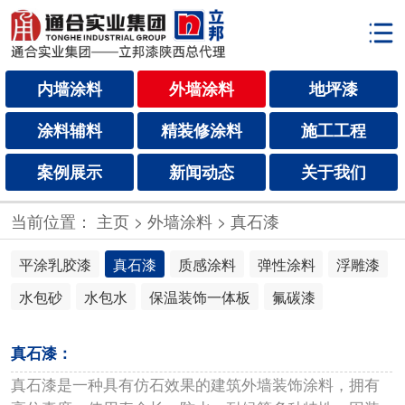
内墙涂料
外墙涂料
地坪漆
涂料辅料
精装修涂料
施工工程
案例展示
新闻动态
关于我们
当前位置：
主页
>
外墙涂料
>
真石漆
平涂乳胶漆
真石漆
质感涂料
弹性涂料
浮雕漆
水包砂
水包水
保温装饰一体板
氟碳漆
真石漆：
真石漆是一种具有仿石效果的建筑外墙装饰涂料，拥有