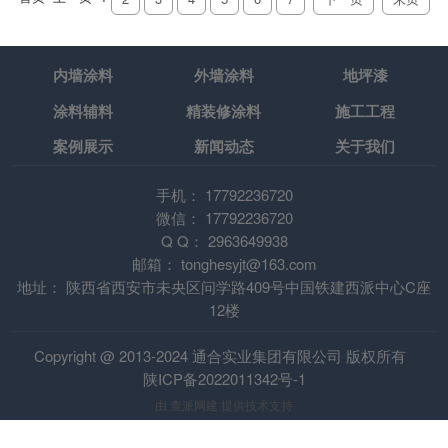
内墙涂料
外墙涂料
地坪漆
涂料辅料
精装修涂料
施工工程
案例展示
新闻动态
关于我们
手机：
17792236720
微信：
17792236720
Q Q：
2963649938
邮箱：
tonghesyjt@163.com
地址：
陕西省西安市未央区问学路409号中国铁建西派中心C座
12楼
Copyright @ 2013-2024 通合实业集团有限公司 版权所有
陕ICP备2022011342号-1
由
查派网建
提供技术支持