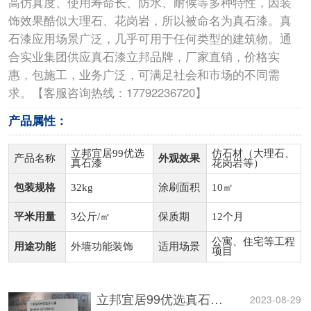
高仿真度、使用寿命长、防水、耐候等多种特性，因装
饰效果酷似大理石、花岗岩，所以被命名为真石漆。真
石漆应用场景广泛，几乎可用于任何类型的建筑物。通
合实业集团供应真石漆立邦品牌，厂家直销，价格实
惠，包施工，业务广泛，可满足社会和市场的不同需
求。【客服咨询热线：17792236720】
产品属性：
立邦宜居99优选
仿石材（大理石、
产品名称
外观效果
真石漆
花岗岩等）
包装规格
32kg
涂刷面积
10㎡
平米用量
3公斤/㎡
保质期
12个月
公寓、住宅等工程
用途功能
外墙功能装饰
适用场景
项目
立邦宜居99优选真石漆产品介绍
2023-08-29