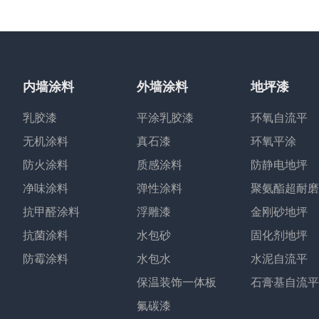
内墙涂料
外墙涂料
地坪漆
乳胶漆
平涂乳胶漆
环氧自流平
无机涂料
真石漆
环氧平涂
防火涂料
质感涂料
防静电地坪
净味涂料
弹性涂料
聚氨酯超耐磨
抗甲醛涂料
浮雕漆
金刚砂地坪
抗菌涂料
水包砂
固化剂地坪
防霉涂料
水包水
水泥自流平
保温装饰一体板
石膏基自流平
氟碳漆