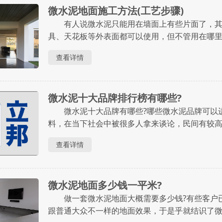
微水泥地面施工方法(工艺步骤)
有人说微水泥只能用在墙面上有些片面了，其
具、天花板等外表面都可以使用，但不管用在哪
随着涂料产品的更新替换不断发展，微水泥的装
查看详情
念。那么，微水泥地面是怎么施工的?施工方法是如...
微水泥十大品牌排行榜有哪些?
微水泥十大品牌有哪些?哪些微水泥品牌可以进
料，在当下社会中被很多人拿来谈论，民间有较
想开放活跃，早已厌烦了普通的墙面，追求异类
查看详情
很适合这类人群观念。 紧接着这些用户开......
微水泥地面多少钱一平米?
做一套微水泥地面大概需要多少钱?有些客户已
跟普通大众不一样的地面效果，于是乎就结识了