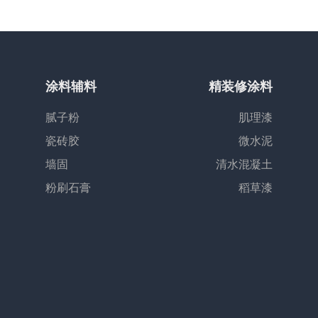
涂料辅料
精装修涂料
腻子粉
肌理漆
瓷砖胶
微水泥
墙固
清水混凝土
粉刷石膏
稻草漆