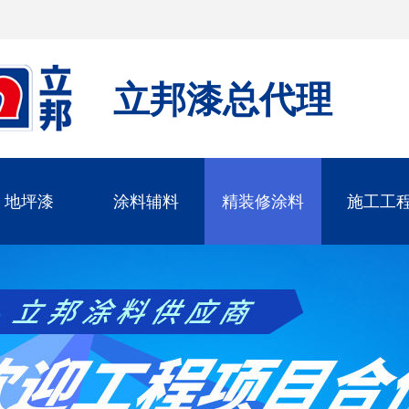
立邦漆总代理
地坪漆
涂料辅料
精装修涂料
施工工