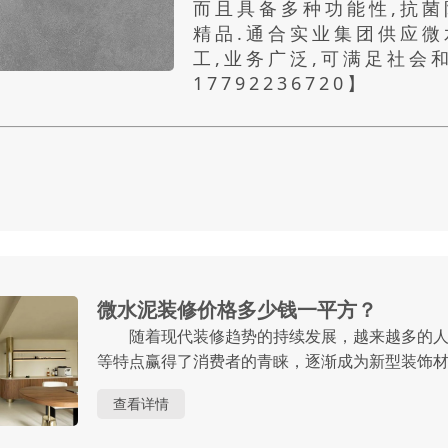
而且具备多种功能性,抗菌
精品.通合实业集团供应微
工,业务广泛,可满足社会
17792236720】
微水泥装修价格多少钱一平方？
随着现代装修趋势的持续发展，越来越多的人
等特点赢得了消费者的青睐，逐渐成为新型装饰
问：“微水泥装修价格多少钱一平方？”接下来，
查看详情
装修前做好充足的准备和预算。 首先，了解.....