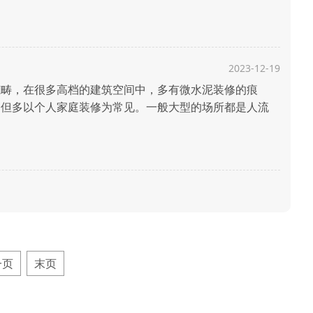
要比普通的地面装修高出很多。 那么，微水泥地面多
.
2023-12-19
畴，在很多高档的建筑空间中，多有微水泥装修的痕
，但多以个人家庭装修为常见。一般大型的场所都是人流
错，但是它毕竟是个艺术类涂料，更加适合温馨的家庭，
...
一页
末页