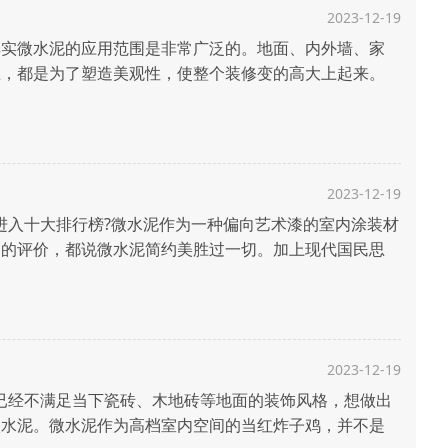
2023-12-19
实微水泥的应用范围是非常广泛的。地面、内外墙、家
里，都是为了塑造美观性，使整个装修变的高大上起来。
修风格越来越符合现代年轻人追求简单、大方的装修理
...
2023-12-19
入十大排行榜?微水泥作为一种偏向艺术漆的室内涂装材
高的评价，都说微水泥简约美胜过一切。加上现代国民思
房间装修，从而想尝试一些有特点的装饰风格，微水泥就
2023-12-19
经不满足当下瓷砖、木地砖等地面的装饰风格，想做出
微水泥。微水泥作为高档室内空间的当红炸子鸡，并不是