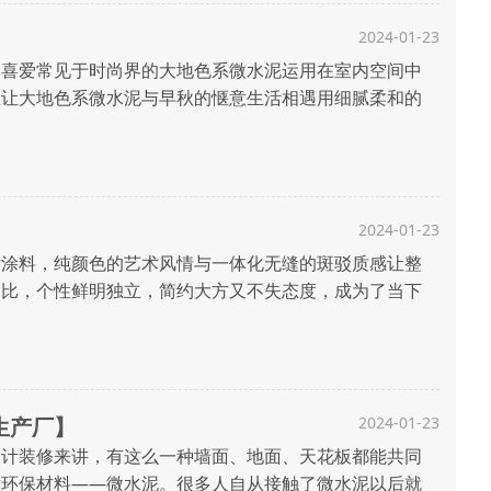
2024-01-23
的喜爱常见于时尚界的大地色系微水泥运用在室内空间中
里让大地色系微水泥与早秋的惬意生活相遇用细腻柔和的
的米棕色给空间带来柔和的气质运用于日常活动的生活场
..
2024-01-23
涂料，纯颜色的艺术风情与一体化无缝的斑驳质感让整
相比，个性鲜明独立，简约大方又不失态度，成为了当下
是一些新型建材，由于大家接触不多，对材料本身的认
..
生产厂】
2024-01-23
计装修来讲，有这么一种墙面、地面、天花板都能共同
术环保材料——微水泥。很多人自从接触了微水泥以后就