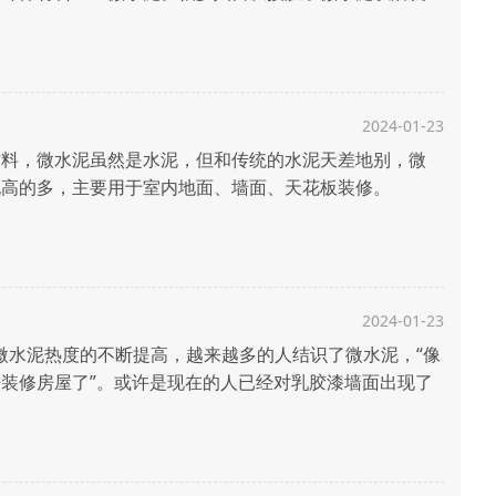
低调且奢华，其他材料完全塑造不出这种氛围感觉。于
....
2024-01-23
料，微水泥虽然是水泥，但和传统的水泥天差地别，微
水泥高的多，主要用于室内地面、墙面、天花板装修。
，但出于对微水泥的不了解，于是想打听一下微水泥到底
..
2024-01-23
水泥热度的不断提高，越来越多的人结识了微水泥，“像
装修房屋了”。或许是现在的人已经对乳胶漆墙面出现了
们更需要氛围，需要艺术浪漫的空间。 于是乎，网上