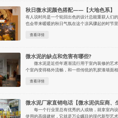
秋日微水泥颜色搭配——【大地色系】
有人说时尚是一个轮回出色的设计总能重获人们
也会带来暖暖的秋日气氛在这个凉风骤起的时节
磨砂质感打造氛围满满的舒适小居温热拿铁浅淡
查看详情
景中营造出岁月静好的恬静氛围当细腻温柔的淡米....
微水泥的缺点和危害有哪些?
微水泥是近些年逐渐流行用于室内装修的艺术
个室内变得格外流畅，和一些传统的乳胶漆墙面
众多年轻人追求的对象。 关于建筑材料，特别
查看详情
识也存在不足，因而会好奇一些问题。人们观察一....
微水泥厂家直销电话【微水泥供应商、
每一个行业里总有优秀的人或物，就拿室内设
使用的高级建材，它就是万众瞩目的现代新型艺