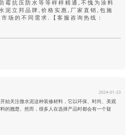
防霉抗压防水等等样样精通,不愧为涂料
水泥立邦品牌,价格实惠,厂家直销,包施
和市场的不同需求.【客服咨询热线：
2024-01-23
开始关注微水泥这种装修材料，它以环保、时尚、美观
材料的翘楚。然而，很多人在选择产品时都会有一个疑
本文将从专业的角度解析微水泥装修的价格问题，帮助您在
.