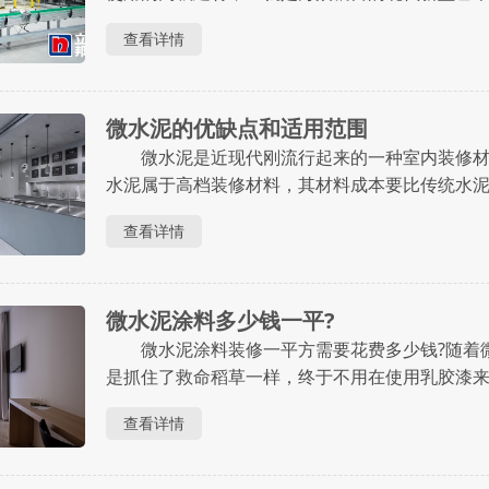
像丢了魂，这种无缝一体化的简约单色主题显得
查看详情
是，一些消费者开始想着了解市面上生产微水泥的厂..
微水泥的优缺点和适用范围
微水泥是近现代刚流行起来的一种室内装修材
水泥属于高档装修材料，其材料成本要比传统
看着网上的微水泥装修效果图，有些人跃跃欲试
查看详情
有哪些优点和缺点?哪些环境适合用微水泥来装修....
微水泥涂料多少钱一平?
微水泥涂料装修一平方需要花费多少钱?随着微
是抓住了救命稻草一样，终于不用在使用乳胶漆来
审美疲劳，传统已不能够束缚当下的年轻人，他
查看详情
到处都是咨询微水泥价格的问题。今天通合......