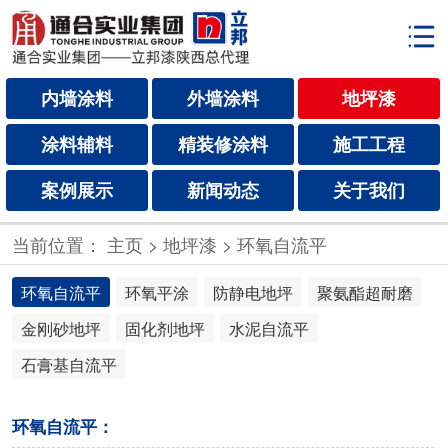
内墙涂料
外墙涂料
地坪漆
涂料辅料
精装修涂料
施工工程
案例展示
新闻动态
关于我们
当前位置：
主页
>
地坪漆
>
环氧自流平
环氧自流平
环氧平涂
防静电地坪
聚氨酯超耐磨
金刚砂地坪
固化剂地坪
水泥自流平
石膏基自流平
环氧自流平：