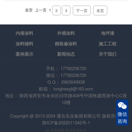
首页
上一页
1
2
3
下一页
末页
内墙涂料
外墙涂料
地坪漆
涂料辅料
精装修涂料
施工工程
案例展示
新闻动态
关于我们
手机：
17792236720
微信：
17792236720
Q Q：
2963649938
邮箱：
tonghesyjt@163.com
地址：
陕西省西安市未央区问学路409号中国铁建西派中心C座
12楼
微信
Copyright @ 2013-2024 通合实业集团有限公司 版权所有
咨询
陕ICP备2022011342号-1
由
查派网建
提供技术支持