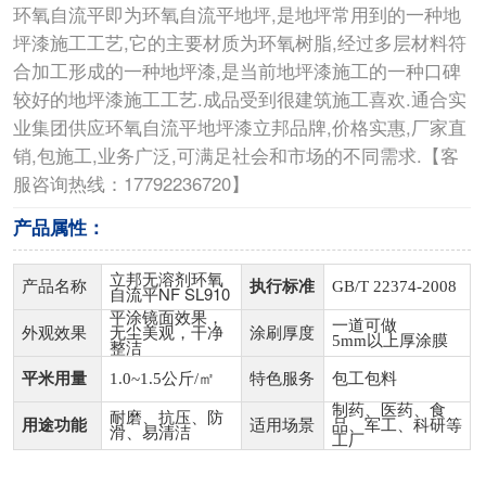
环氧自流平即为环氧自流平地坪,是地坪常用到的一种地
坪漆施工工艺,它的主要材质为环氧树脂,经过多层材料符
合加工形成的一种地坪漆,是当前地坪漆施工的一种口碑
较好的地坪漆施工工艺.成品受到很建筑施工喜欢.通合实
业集团供应环氧自流平地坪漆立邦品牌,价格实惠,厂家直
销,包施工,业务广泛,可满足社会和市场的不同需求.【客
服咨询热线：17792236720】
产品属性：
立邦无溶剂环氧
产品名称
执行标准
GB/T 22374-2008
自流平NF SL910
平涂镜面效果，
一道可做
外观效果
无尘美观，干净
涂刷厚度
5mm以上厚涂膜
整洁
平米用量
1.0~1.5公斤/㎡
特色服务
包工包料
制药、医药、食
耐磨、抗压、防
用途功能
适用场景
品、军工、科研等
滑、易清洁
工厂