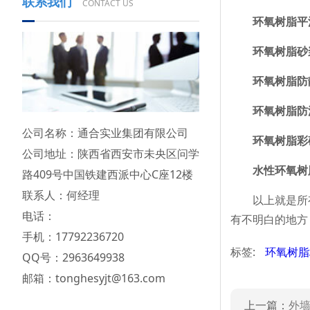
联系我们
CONTACT US
环氧树脂平涂
环氧树脂砂浆地
环氧树脂防静
环氧树脂防滑地
公司名称：通合实业集团有限公司
环氧树脂彩砂地
公司地址：陕西省西安市未央区问学
水性环氧树脂地
路409号中国铁建西派中心C座12楼
联系人：何经理
以上就是所有关
电话：
有不明白的地方
手机：17792236720
标签:
环氧树
QQ号：2963649938
邮箱：tonghesyjt@163.com
上一篇：
外墙