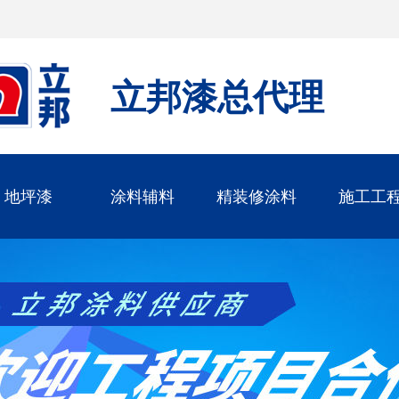
立邦漆总代理
地坪漆
涂料辅料
精装修涂料
施工工