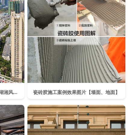
真石漆效果图片案例分享[长沙龙湖湘风原著]
瓷砖胶施工案例效果图片【墙面、地面】