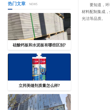
热门文章
要知道，环氧
NEWS
材料配制集成，
光洁等品质。
硅酸钙板和水泥板有哪些区别?
立邦美缝剂质量怎么样?