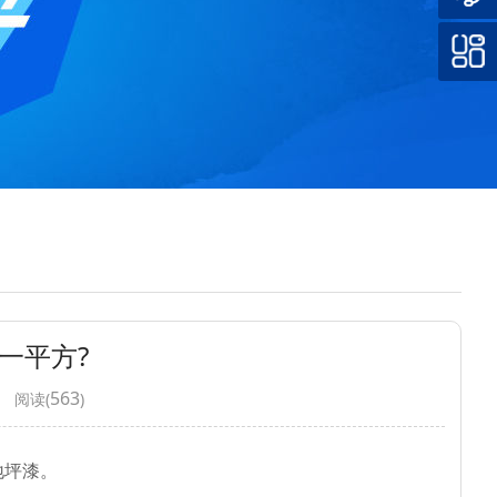
一平方?
563
0 阅读(
)
地坪漆。