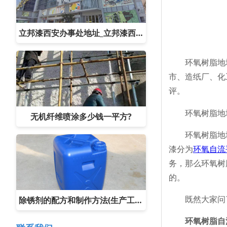
立邦漆西安办事处地址_立邦漆西安总代理电
环氧树脂地坪漆
市、造纸厂、化
评。
环氧树脂地坪
无机纤维喷涂多少钱一平方?
环氧树脂地坪
漆分为
环氧自流
务，那么环氧树
的。
既然大家问了
除锈剂的配方和制作方法(生产工艺)
环氧树脂自流平