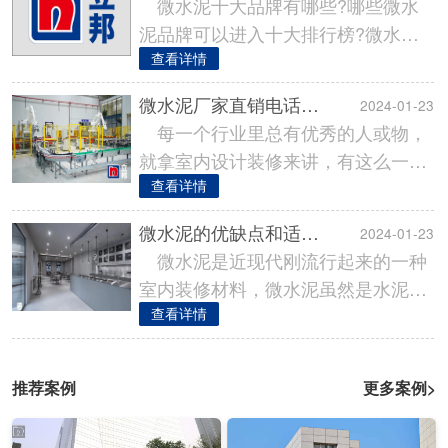
微水泥十大品牌有哪些?哪些微水
泥品牌可以进入十大排行榜?微水泥
作为一种偏向艺术漆的室内涂装材
查看详情
料，在......
微水泥厂家直销电话【微水泥供应商、生产厂】
2024-01-23
每一个行业里总有优秀的人或物，
就拿室内设计装修来讲，有这么一种
墙面、地面、天花板都能共同使用的
查看详情
高级......
微水泥的优缺点和适用范围
2024-01-23
微水泥是近现代刚流行起来的一种
室内装修材料，微水泥虽然是水泥，
但和传统的水泥天差地别，微水泥属
查看详情
于高......
推荐案例
更多案例>