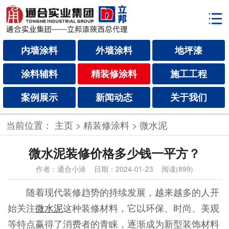
内墙涂料
外墙涂料
地坪漆
涂料辅料
精装修涂料
施工工程
案例展示
新闻动态
关于我们
当前位置：
主页
>
精装修涂料
>
微水泥
微水泥装修价格多少钱一平方？
作者：通合小涂
日期：2024-01-23 阅读(899)
随着现代装修趋势的持续发展，越来越多的人开
始关注
微水泥
这种装修材料，它以环保、时尚、美观
等特点赢得了消费者的青睐，逐渐成为新型装饰材料