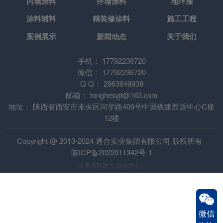
内墙涂料
外墙涂料
地坪漆
涂料辅料
精装修涂料
施工工程
案例展示
新闻动态
关于我们
手机：
17792236720
微信：
17792236720
Q Q：
2963649938
邮箱：
tonghesyjt@163.com
地址：
陕西省西安市未央区问学路409号中国铁建西派中心C座
12楼
Copyright @ 2013-2024 通合实业集团有限公司 版权所有
陕ICP备2022011342号-1
由
查派网建
提供技术支持
微信